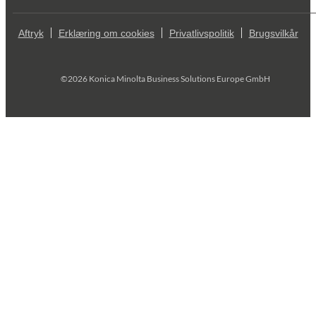
Aftryk
Erklæring om cookies
Privatlivspolitik
Brugsvilkår
©2026 Konica Minolta Business Solutions Europe GmbH