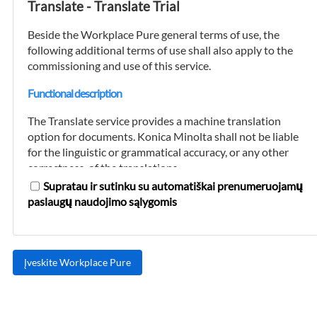
Translate - Translate Trial
must be kept up-to-date by the customer at all
times.
Beside the Workplace Pure general terms of use, the
following additional terms of use shall also apply to the
After it has verified the customer's registration
commissioning and use of this service.
data and a credit check has been successfully
completed, Konica Minolta will set up a
Functional description
transaction account for the customer
(hereinafter referred to as the "customer
The Translate service provides a machine translation
account").
option for documents. Konica Minolta shall not be liable
for the linguistic or grammatical accuracy, or any other
The customer may create multiple user
correctness, of the translations.
accounts for its customer account. User
Supratau ir sutinku su automatiškai prenumeruojamų
accounts may only be set up and maintained
Furthermore, the Translation service converts digital
paslaugų naudojimo sąlygomis
for persons who are authorized to legally
documents and paper copies into editable files. During
represent the customer with regard to the use
this process, every attempt is made to retain the page
of the platform and the booking use of the
layout. However, Konica Minolta shall not be liable for
cloud services offered on it and who are
the accuracy and completeness of the converted
authorized to debit the customer account.
documents or their page layouts.
Konica Minolta is entitled to refuse to set up a
The customer acknowledges that any use of the
customer account or to block or delete a
Translate service within or in connection with critical