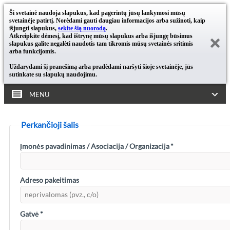
Ši svetainė naudoja slapukus, kad pagerintų jūsų lankymosi mūsų
svetainėje patirtį. Norėdami gauti daugiau informacijos arba sužinoti, kaip
išjungti slapukus,
sekite šią nuorodą
.
Atkreipkite dėmesį, kad ištrynę mūsų slapukus arba išjungę būsimus
slapukus galite negalėti naudotis tam tikromis mūsų svetainės sritimis
arba funkcijomis.
Uždarydami šį pranešimą arba pradėdami naršyti šioje svetainėje, jūs
sutinkate su slapukų naudojimu.
MENU
Perkančioji šalis
Įmonės pavadinimas / Asociacija / Organizacija
*
Adreso pakeitimas
Gatvė
*