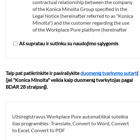
contractual relationship between the company
of the Konica Minolta Group specified in the
Legal Notice (hereinafter referred to as "Konica
Minolta") and the customer regarding the use
of the Workplace Pure platform (hereinafter
referred to as the "platform") and the booking
Aš supratau ir sutinku su naudojimo sąlygomis
and use of the cloud services offered on it.
The platform and the cloud services offered on
it are only intended for use by commercial
customers within Lenkija.
Taip pat patikrinkite ir pasirašykite
duomenų tvarkymo sutartį
(jei "Konica Minolta" veikia kaip duomenų tvarkytojas pagal
Use of the Workplace Pure Platform
BDAR 28 straipsnį).
Konica Minolta provides the platform free of
charge.
In order to use the platform and to be able to
Užsiregistravus Workplace Pure automatiškai suteikia
book the cloud services offered on it, the
šias programėles: Translate, Convert to Word, Convert
customer must first register. The data that the
to Excel, Convert to PDF
customer provides during the registration
process must be accurate and complete, and