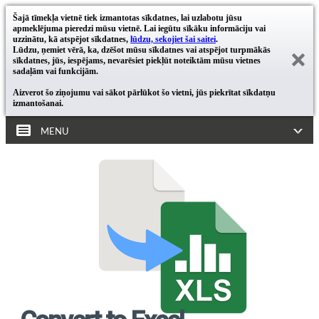
Šajā tīmekļa vietnē tiek izmantotas sīkdatnes, lai uzlabotu jūsu
apmeklējuma pieredzi mūsu vietnē. Lai iegūtu sīkāku informāciju vai
uzzinātu, kā atspējot sīkdatnes,
lūdzu, sekojiet šai saitei
.
Lūdzu, ņemiet vērā, ka, dzēšot mūsu sīkdatnes vai atspējot turpmākās
sīkdatnes, jūs, iespējams, nevarēsiet piekļūt noteiktām mūsu vietnes
sadaļām vai funkcijām.
Aizverot šo ziņojumu vai sākot pārlūkot šo vietni, jūs piekrītat sīkdatņu
izmantošanai.
MENU