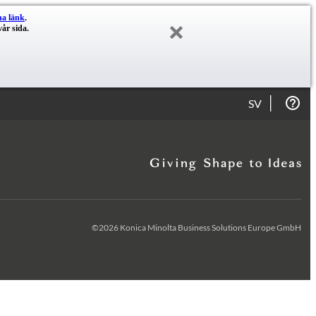
na länk
.
år sida.
SV
©2026 Konica Minolta Business Solutions Europe GmbH