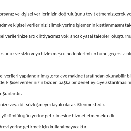
orsanız ve kişisel verilerinizin doğruluğunu teyit etmemiz gerekiyo
dır ve kişisel verilerinizi silmek yerine işlemenin kısıtlanmasını tal
şisel verilerinize artık ihtiyacımız yok, ancak yasal talepleri oluşt
yorsunuz ve sizin veya bizim meşru nedenlerimizin bunu geçersiz kıl
işisel verileri yapılandırılmış ,ortak ve makine tarafından okunabil
, kişisel verilerinizin bizden başka bir denetleyiciye aktarılmasın
er şunlardır:
ninize veya bir sözleşmeye dayalı olarak işlenmektedir.
bir yükümlülüğün yerine getirilmesine hizmet etmemektedir.
örevi yerine getirmek için kullanılmayacaktır.