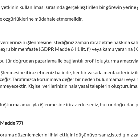
ir yetkinin kullanılması sırasında gerçekleştirilen bir görevin yerin
 ve özgürlüklerine müdahale etmemelidir.
ilerinizin işlenmesine istediğiniz zaman itiraz etme hakkına sahip
eşru bir menfaate (GDPR Madde 6 I 1 lit. f ) veya kamu yararına ( 
bu tür doğrudan pazarlama ile bağlantılı profil oluşturma amacıyla 
k işlenmesine itiraz etmeniz halinde, her bir vakada menfaatleriniz
eğiz. Tarafımızca korunmaya değer bir neden bulunmaması veya men
lenmeyecektir. Kişisel verilerinizin hala yasal taleplerin oluşturu
luşturma amacıyla işlenmesine itiraz ederseniz, bu tür doğrudan paz
 Madde 77)
veri koruma düzenlemelerini ihlal ettiğini düşünüyorsanız,istediğiniz