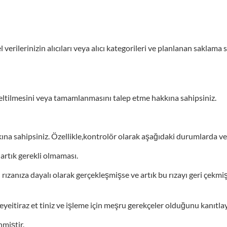
sel verilerinizin alıcıları veya alıcı kategorileri ve planlanan sakla
 düzeltilmesini veya tamamlanmasını talep etme hakkına sahipsiniz.
kkına sahipsiniz. Özellikle,kontrolör olarak aşağıdaki durumlarda ve
 artık gerekli olmaması.
in rızanıza dayalı olarak gerçekleşmişse ve artık bu rızayı geri çekm
yeitiraz et tiniz ve işleme için meşru gerekçeler olduğunu kanıtl
nmiştir.