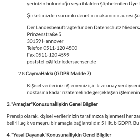
yerinizin bulunduğu veya ihlalden şüphelenilen Üye 
Şirketimizden sorumlu denetim makamının adresi şöy
Der Landesbeauftragte für den Datenschutz Nieder
Prinzenstraße 5
30159 Hannover
Telefon 0511-120 4500
Fax 0511-120 4599
poststelle@lfd.niedersachsen.de
CaymaHakkı (GDPR Madde 7)
Kişisel verilerinizi işlememiz için bize onay verdiysen
noktasına kadar rızatemelinde gerçekleşen işlemenin 
"Amaçlar"Konusunaİlişkin Genel Bilgiler
Prensip olarak, kişisel verilerinizin tarafımızca işlenmesi her
belirli ,açık ve meşru bir amaçla bağlantılıdır. 5 I lit. b GDPR. 
"Yasal Dayanak"Konusunaİlişkin Genel Bilgiler