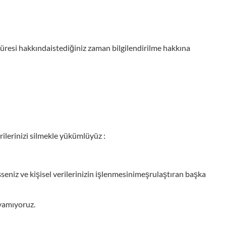
ma süresi hakkındaistediğiniz zaman bilgilendirilme hakkına
rilerinizi silmekle yükümlüyüz :
işseniz ve kişisel verilerinizin işlenmesinimeşrulaştıran başka
ayamıyoruz.