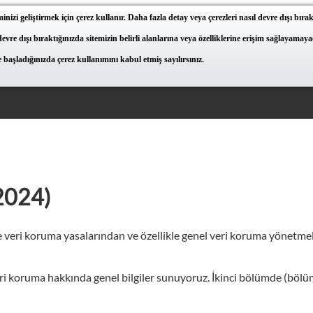
inizi geliştirmek için çerez kullanır. Daha fazla detay veya çerezleri nasıl devre dışı bır
 devre dışı bıraktığınızda sitemizin belirli alanlarına veya özelliklerine erişim sağlayama
başladığınızda çerez kullanımını kabul etmiş sayılırsınız.
 2024)
esi ve veri koruma yasalarından ve özellikle genel veri koruma yön
ize veri koruma hakkında genel bilgiler sunuyoruz. İkinci bölümde