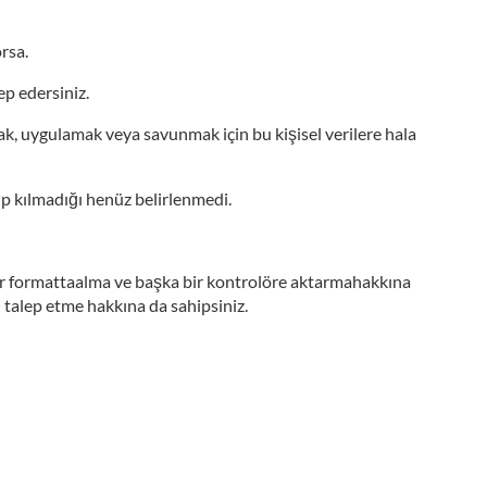
rsa.
ep edersiniz.
urmak, uygulamak veya savunmak için bu kişisel verilere hala
ıp kılmadığı henüz belirlenmedi.
ir bir formattaalma ve başka bir kontrolöre aktarmahakkına
ı talep etme hakkına da sahipsiniz.