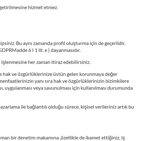
e getirilmesine hizmet etmez.
siniz. Bu aynı zamanda profil oluşturma için de geçerlidir.
GDPRMadde 6 I 1 lit. e ) dayanmasıdır.
işlenmesine her zaman itiraz edebilirsiniz.
 ile hak ve özgürlüklerinize üstün gelen korunmaya değer
faatlerinizin yanı sıra hak ve özgürlüklerinizin bizimkilere
lması, uygulanması veya savunulması için kullanılması durumunda
arlama ile bağlantılı olduğu sürece, kişisel verileriniz artık bu
 zaman bir denetim makamına ,özellikle de ikamet ettiğiniz, iş