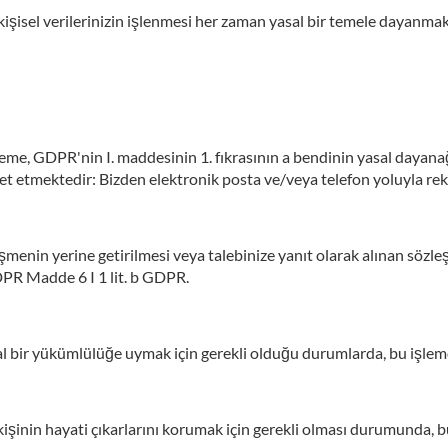
 kişisel verilerinizin işlenmesi her zaman yasal bir temele dayanmak
 işleme, GDPR'nin I. maddesinin 1. fıkrasının a bendinin yasal dayanağ
t etmektedir: Bizden elektronik posta ve/veya telefon yoluyla rek
zleşmenin yerine getirilmesi veya talebinize yanıt olarak alınan söz
DPR Madde 6 I 1 lit. b GDPR.
sal bir yükümlülüğe uymak için gerekli olduğu durumlarda, bu işle
 kişinin hayati çıkarlarını korumak için gerekli olması durumunda, bu 