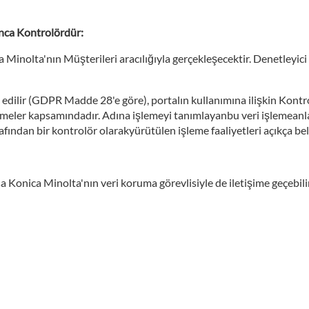
nca Kontrolördür:
ca Minolta'nın Müşterileri aracılığıyla gerçekleşecektir. Denetley
ul edilir (GDPR Madde 28'e göre), portalın kullanımına ilişkin Kon
eşmeler kapsamındadır. Adına işlemeyi tanımlayanbu veri işlemeanla
dan bir kontrolör olarakyürütülen işleme faaliyetleri açıkça belir
 Konica Minolta'nın veri koruma görevlisiyle de iletişime geçebilir