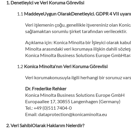
Denetleyici ve Veri Koruma Görevlisi
MaddeyeUygun OlarakDenetleyici. GDPR 4 VII uyarı
Veri işlemenin çoğu, genellikle işvereniniz olan Koni
sağlamaktan sorumlu şirket tarafından verilecektir.
Açıklama için: Konica Minolta bir İşleyici olarak kab
Minolta arasındaki veri korumaya ilişkin dahili sözl
Konica Minolta Business Solutions Europe GmbHtarafın
Konica Minolta'nın Veri Koruma Görevlisi
Veri korumakonusuyla ilgili herhangi bir sorunuz varsa
Dr. Frederike Rehker
Konica Minolta Business Solutions Europe GmbH
Europaallee 17, 30855 Langenhagen (Germany)
Tel.: +49 (0)511 7404-0
Email: dataprotection@konicaminolta.eu
Veri SahibiOlarak Haklarım Nelerdir?