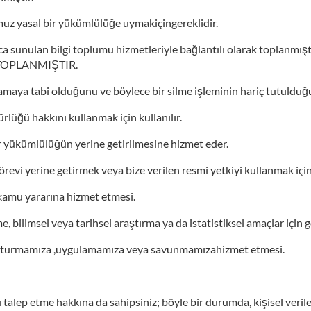
ğumuz yasal bir yükümlülüğe uymakiçingereklidir.
rınca sunulan bilgi toplumu hizmetleriyle bağlantılı olarak to
TOPLANMIŞTIR.
lamaya tabi olduğunu ve böylece bir silme işleminin hariç tutuld
ürlüğü hakkını kullanmak için kullanılır.
bir yükümlülüğün yerine getirilmesine hizmet eder.
görevi yerine getirmek veya bize verilen resmi yetkiyi kullanmak için 
a kamu yararına hizmet etmesi.
e, bilimsel veya tarihsel araştırma ya da istatistiksel amaçlar için g
 oluşturmamıza ,uygulamamıza veya savunmamızahizmet etmesi.
nı talep etme hakkına da sahipsiniz; böyle bir durumda, kişisel veri