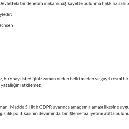
Devletteki bir denetim makamınaşikayette bulunma hakkına sahips
ledir:
sachsen
iz, bu onayı istediğiniz zaman neden belirtmeden ve gayri resmi bir ş
yasallığını etkilemez.
 zaman , Madde 5 I lit b GDPR uyarınca amaç sınırlaması ilkesine uy
Bu gizlilik politikasının devamında, bir işleme faaliyetine atıfta bul